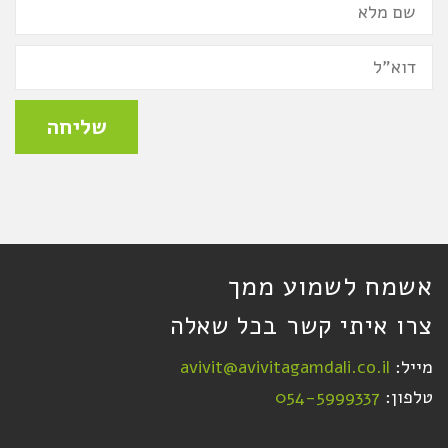
מלא
דואר
אלקטרוני
שליחה
אשמח לשמוע ממך
צרו איתי קשר בכל שאלה
מייל:
avivit@avivitagamdali.co.il
טלפון:
054-5999337