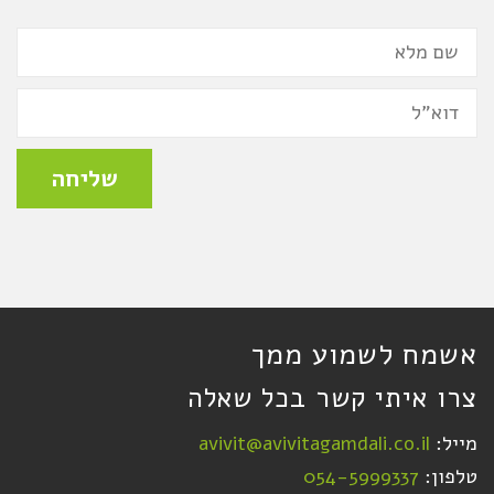
שם
מלא
דואר
אלקטרוני
שליחה
אשמח לשמוע ממך
צרו איתי קשר בכל שאלה
מייל:
avivit@avivitagamdali.co.il
טלפון:
054-5999337