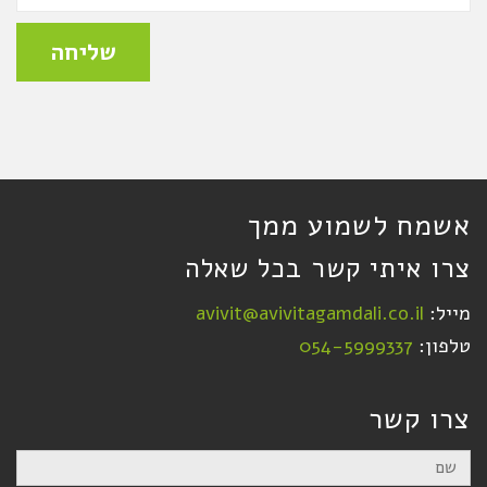
שליחה
אשמח לשמוע ממך
צרו איתי קשר בכל שאלה
מייל:
avivit@avivitagamdali.co.il
טלפון:
054-5999337
צרו קשר
שם