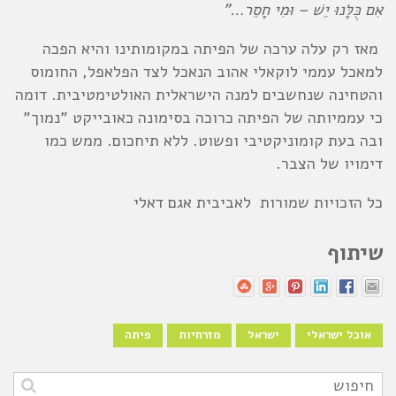
אִם כֻּלָּנוּ יֵשׁ – וּמִי חָסֵר…"
מאז רק עלה ערכה של הפיתה במקומותינו והיא הפכה
למאכל עממי לוקאלי אהוב הנאכל לצד הפלאפל, החומוס
והטחינה שנחשבים למנה הישראלית האולטימטיבית. דומה
כי עממיותה של הפיתה כרוכה בסימונה כאובייקט "נמוך"
ובה בעת קומוניקטיבי ופשוט. ללא תיחכום. ממש כמו
דימויו של הצבר.
כל הזכויות שמורות לאביבית אגם דאלי
שיתוף
אוכל ישראלי
ישראל
מזרחיות
פיתה