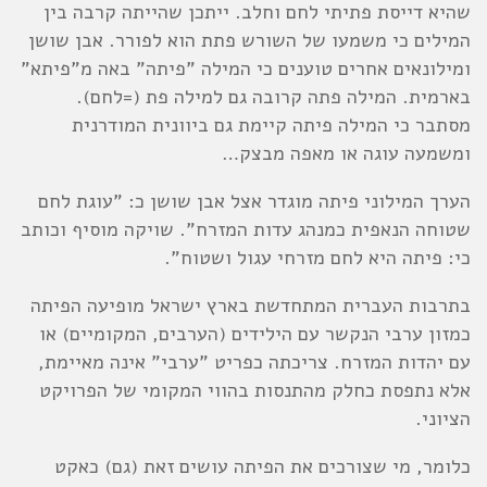
שהיא דייסת פתיתי לחם וחלב. ייתכן שהייתה קרבה בין
המילים כי משמעו של השורש פתת הוא לפורר. אבן שושן
ומילונאים אחרים טוענים כי המילה "פיתה" באה מ"פיתא"
בארמית. המילה פתה קרובה גם למילה פת (=לחם).
מסתבר כי המילה פיתה קיימת גם ביוונית המודרנית
ומשמעה עוגה או מאפה מבצק…
הערך המילוני פיתה מוגדר אצל אבן שושן כ: "עוגת לחם
שטוחה הנאפית כמנהג עדות המזרח". שויקה מוסיף וכותב
כי: פיתה היא לחם מזרחי עגול ושטוח".
בתרבות העברית המתחדשת בארץ ישראל מופיעה הפיתה
כמזון ערבי הנקשר עם הילידים (הערבים, המקומיים) או
עם יהדות המזרח. צריכתה כפריט "ערבי" אינה מאיימת,
אלא נתפסת כחלק מהתנסות בהווי המקומי של הפרויקט
הציוני.
כלומר, מי שצורכים את הפיתה עושים זאת (גם) כאקט