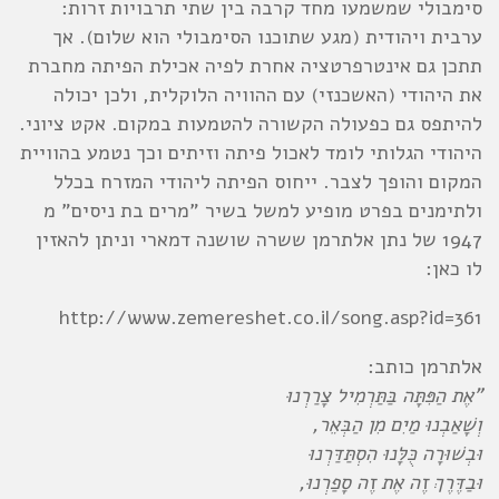
סימבולי שמשמעו מחד קרבה בין שתי תרבויות זרות:
ערבית ויהודית (מגע שתוכנו הסימבולי הוא שלום). אך
תתכן גם אינטרפרטציה אחרת לפיה אכילת הפיתה מחברת
את היהודי (האשכנזי) עם ההוויה הלוקלית, ולכן יכולה
להיתפס גם כפעולה הקשורה להטמעות במקום. אקט ציוני.
היהודי הגלותי לומד לאכול פיתה וזיתים וכך נטמע בהוויית
המקום והופך לצבר. ייחוס הפיתה ליהודי המזרח בכלל
ולתימנים בפרט מופיע למשל בשיר "מרים בת ניסים" מ
1947 של נתן אלתרמן ששרה שושנה דמארי וניתן להאזין
לו כאן:
http://www.zemereshet.co.il/song.asp?id=361
אלתרמן כותב:
"אֶת הַפִּתָּה בַּתַּרְמִיל צָרַרְנוּ
וְשָׁאַבְנוּ מַיִם מִן הַבְּאֵר,
וּבְשׁוּרָה כֻּלָּנוּ הִסְתַּדַּרְנוּ
וּבַדֶּרֶךְ זֶה אֶת זֶה סָפַרְנוּ,